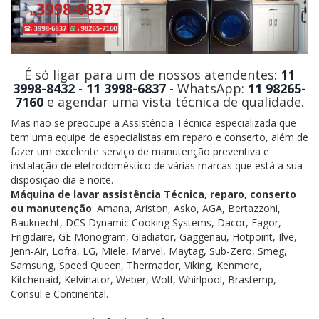
É só ligar para um de nossos atendentes:
11
3998-8432
-
11 3998-6837
- WhatsApp:
11 98265-
7160
e agendar uma vista técnica de qualidade.
Mas não se preocupe a Assistência Técnica especializada que
tem uma equipe de especialistas em reparo e conserto, além de
fazer um excelente serviço de manutenção preventiva e
instalação de eletrodoméstico de várias marcas que está a sua
disposição dia e noite.
Máquina de lavar assistência Técnica, reparo, conserto
ou manutenção
: Amana, Ariston, Asko, AGA, Bertazzoni,
Bauknecht, DCS Dynamic Cooking Systems, Dacor, Fagor,
Frigidaire, GE Monogram, Gladiator, Gaggenau, Hotpoint, Ilve,
Jenn-Air, Lofra, LG, Miele, Marvel, Maytag, Sub-Zero, Smeg,
Samsung, Speed Queen, Thermador, Viking, Kenmore,
Kitchenaid, Kelvinator, Weber, Wolf, Whirlpool, Brastemp,
Consul e Continental.