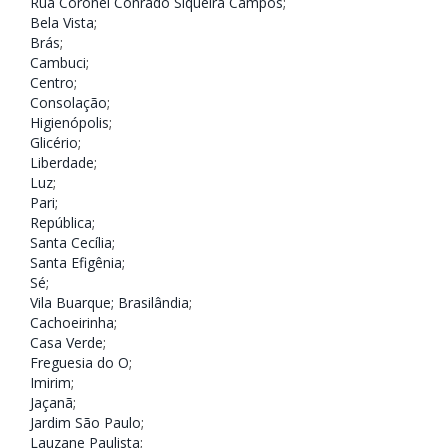
Rua Coronel Conrado Siqueira Campos
;
Bela Vista
;
Brás
;
Cambuci
;
Centro
;
Consolação
;
Higienópolis
;
Glicério
;
Liberdade
;
Luz
;
Pari
;
República
;
Santa Cecília
;
Santa Efigênia
;
Sé
;
Vila Buarque;
Brasilândia
;
Cachoeirinha
;
Casa Verde
;
Freguesia do O
;
Imirim
;
Jaçanã
;
Jardim São Paulo
;
Lauzane Paulista
;