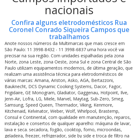
nacionais
Confira alguns eletrodomésticos Rua
Coronel Conrado Siqueira Campos que
trabalhamos
Anote nossos números da Multimarcas que mais cresce em
São Paulo: 11 3998-8432 - 11 3998-6837 uma hora você vai
precisar na sua região. Com unidades espalhadas pela zona
Norte, zona Leste, zona Oeste, zona Sul e zona Central de São
Paulo utilizam equipamentos modernos, de última geração, que
realizam uma assistência técnica para eletrodomésticos de
várias marcas: Amana, Ariston, Asko, AGA, Bertazzoni,
Bauknecht, DCS Dynamic Cooking Systems, Dacor, Fagor,
Frigidaire, GE Monogram, Gladiator, Gaggenau, Hotpoint, Ilve,
Jenn-Air, Lofra, LG, Miele, Marvel, Maytag, Sub-Zero, Smeg,
Samsung, Speed Queen, Thermador, Viking, Kenmore,
Kitchenaid, Kelvinator, Weber, Wolf, Whirlpool, Brastemp,
Consul e Continental, com qualidade em manutenção, reparos,
instalação e consertos de qualquer aparelho: máquina de lavar,
lava e seca. secadora, fogão, cooktop, forno, microondas,
geladeira, freezer, refrigerador, side by side e troca de filtro na