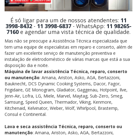
É só ligar para um de nossos atendentes:
11
3998-8432
-
11 3998-6837
- WhatsApp:
11 98265-
7160
e agendar uma vista técnica de qualidade.
Mas não se preocupe a Assistência Técnica especializada que
tem uma equipe de especialistas em reparo e conserto, além de
fazer um excelente serviço de manutenção preventiva e
instalação de eletrodoméstico de várias marcas que está a sua
disposição dia e noite.
Máquina de lavar assistência Técnica, reparo, conserto
ou manutenção
: Amana, Ariston, Asko, AGA, Bertazzoni,
Bauknecht, DCS Dynamic Cooking Systems, Dacor, Fagor,
Frigidaire, GE Monogram, Gladiator, Gaggenau, Hotpoint, Ilve,
Jenn-Air, Lofra, LG, Miele, Marvel, Maytag, Sub-Zero, Smeg,
Samsung, Speed Queen, Thermador, Viking, Kenmore,
Kitchenaid, Kelvinator, Weber, Wolf, Whirlpool, Brastemp,
Consul e Continental.
Lava e seca assistência Técnica, reparo, conserto ou
manutenção
: Amana, Ariston, Asko, AGA, Bertazzoni,