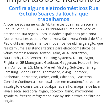
Confira alguns eletrodomésticos Rua
Getúlio Soares da Rocha que
trabalhamos
Anote nossos números da Multimarcas que mais cresce em
São Paulo: 11 3998-8432 - 11 3998-6837 uma hora você vai
precisar na sua região. Com unidades espalhadas pela zona
Norte, zona Leste, zona Oeste, zona Sul e zona Central de São
Paulo utilizam equipamentos modernos, de última geração, que
realizam uma assistência técnica para eletrodomésticos de
várias marcas: Amana, Ariston, Asko, AGA, Bertazzoni,
Bauknecht, DCS Dynamic Cooking Systems, Dacor, Fagor,
Frigidaire, GE Monogram, Gladiator, Gaggenau, Hotpoint, Ilve,
Jenn-Air, Lofra, LG, Miele, Marvel, Maytag, Sub-Zero, Smeg,
Samsung, Speed Queen, Thermador, Viking, Kenmore,
Kitchenaid, Kelvinator, Weber, Wolf, Whirlpool, Brastemp,
Consul e Continental, com qualidade em manutenção, reparos,
instalação e consertos de qualquer aparelho: máquina de lavar,
lava e seca. secadora, fogão, cooktop, forno, microondas,
geladeira, freezer, refrigerador, side by side e troca de filtro na
região.