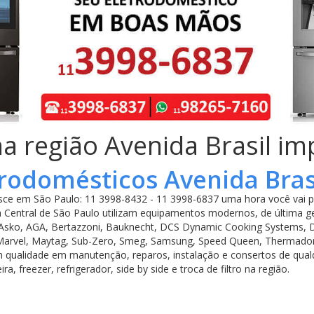
na região Avenida Brasil i
trodomésticos Avenida Bra
ce em São Paulo: 11 3998-8432 - 11 3998-6837 uma hora você vai pr
 Central de São Paulo utilizam equipamentos modernos, de última ge
 Asko, AGA, Bertazzoni, Bauknecht, DCS Dynamic Cooking Systems, Da
e, Marvel, Maytag, Sub-Zero, Smeg, Samsung, Speed Queen, Thermador,
m qualidade em manutenção, reparos, instalação e consertos de qualq
, freezer, refrigerador, side by side e troca de filtro na região.