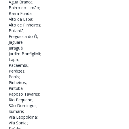
Água Branca
;
Bairro do Limão
;
Barra Funda
;
Alto da Lapa
;
Alto de Pinheiros
;
Butantã
;
Freguesia do Ó
;
Jaguaré
;
Jaraguá
;
Jardim Bonfiglioli
;
Lapa
;
Pacaembú
;
Perdizes
;
Perús
;
Pinheiros
;
Pirituba
;
Raposo Tavares
;
Rio Pequeno
;
São Domingos
;
Sumaré
;
Vila Leopoldina
;
Vila Sonia.
;
Saúde
;