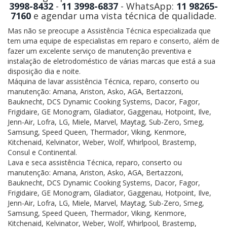
3998-8432
-
11 3998-6837
- WhatsApp:
11 98265-
7160
e agendar uma vista técnica de qualidade.
Mas não se preocupe a Assistência Técnica especializada que
tem uma equipe de especialistas em reparo e conserto, além de
fazer um excelente serviço de manutenção preventiva e
instalação de eletrodoméstico de várias marcas que está a sua
disposição dia e noite.
Máquina de lavar assistência Técnica, reparo, conserto ou
manutenção: Amana, Ariston, Asko, AGA, Bertazzoni,
Bauknecht, DCS Dynamic Cooking Systems, Dacor, Fagor,
Frigidaire, GE Monogram, Gladiator, Gaggenau, Hotpoint, Ilve,
Jenn-Air, Lofra, LG, Miele, Marvel, Maytag, Sub-Zero, Smeg,
Samsung, Speed Queen, Thermador, Viking, Kenmore,
Kitchenaid, Kelvinator, Weber, Wolf, Whirlpool, Brastemp,
Consul e Continental.
Lava e seca assistência Técnica, reparo, conserto ou
manutenção: Amana, Ariston, Asko, AGA, Bertazzoni,
Bauknecht, DCS Dynamic Cooking Systems, Dacor, Fagor,
Frigidaire, GE Monogram, Gladiator, Gaggenau, Hotpoint, Ilve,
Jenn-Air, Lofra, LG, Miele, Marvel, Maytag, Sub-Zero, Smeg,
Samsung, Speed Queen, Thermador, Viking, Kenmore,
Kitchenaid, Kelvinator, Weber, Wolf, Whirlpool, Brastemp,