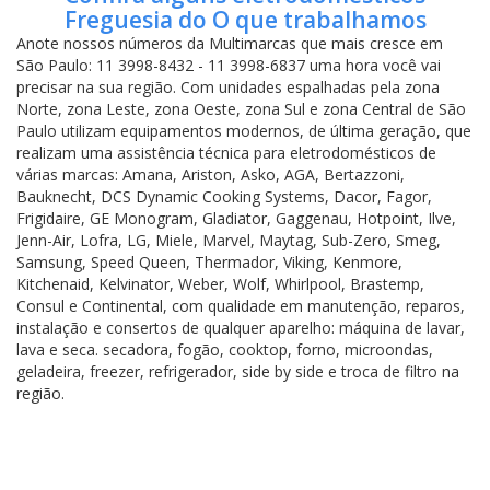
Freguesia do O que trabalhamos
Anote nossos números da Multimarcas que mais cresce em
São Paulo: 11 3998-8432 - 11 3998-6837 uma hora você vai
precisar na sua região. Com unidades espalhadas pela zona
Norte, zona Leste, zona Oeste, zona Sul e zona Central de São
Paulo utilizam equipamentos modernos, de última geração, que
realizam uma assistência técnica para eletrodomésticos de
várias marcas: Amana, Ariston, Asko, AGA, Bertazzoni,
Bauknecht, DCS Dynamic Cooking Systems, Dacor, Fagor,
Frigidaire, GE Monogram, Gladiator, Gaggenau, Hotpoint, Ilve,
Jenn-Air, Lofra, LG, Miele, Marvel, Maytag, Sub-Zero, Smeg,
Samsung, Speed Queen, Thermador, Viking, Kenmore,
Kitchenaid, Kelvinator, Weber, Wolf, Whirlpool, Brastemp,
Consul e Continental, com qualidade em manutenção, reparos,
instalação e consertos de qualquer aparelho: máquina de lavar,
lava e seca. secadora, fogão, cooktop, forno, microondas,
geladeira, freezer, refrigerador, side by side e troca de filtro na
região.