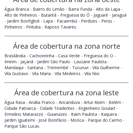
Água Branca
-
Bairro do Limão
-
Barra Funda
-
Alto da Lapa
-
Alto de Pinheiros
-
Butantã
-
Freguesia do Ó
-
Jaguaré
-
Jaraguá
-
Jardim Bonfiglioli
-
Lapa
-
Pacaembú
-
Perdizes
-
Perús
-
Pinheiros
-
Pirituba
-
Raposo Tavares
.
Área de cobertura na zona norte
Brasilândia
-
Cachoeirinha
-
Casa Verde
-
Freguesia do O
-
Imirim
-
Jaçanã
-
Jardim São Paulo
-
Lauzane Paulista
-
Mandaqui
-
Santana
-
Tremembé
-
Tucuruvi
-
Vila Guilherme
-
Vila Gustavo
-
Vila Maria
-
Vila Medeiros
-
Vila Nivi
.
Área de cobertura na zona leste
Água Rasa
-
Anália Franco
-
Aricanduva
-
Artur Alvim
-
Belém
-
Cidade Patriarca
-
Cidade Tiradentes
-
Engenheiro Goulart
-
Ermelino Matarazzo
-
Guianazes
-
Itaim Paulista
-
Itaquera
-
Jardim Iguatemi
-
José Bonifácio
-
Moóca
-
Parque do Carmo
-
Parque São Lucas
.