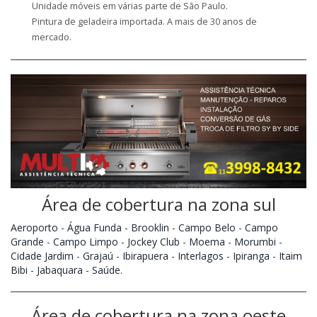
Unidade móveis em várias parte de São Paulo.
Pintura de geladeira importada. A mais de 30 anos de
mercado.
Área de cobertura na zona sul
Aeroporto
-
Água Funda
-
Brooklin
-
Campo Belo
-
Campo
Grande
-
Campo Limpo
-
Jockey Club
-
Moema
-
Morumbi
-
Cidade Jardim
-
Grajaú
-
Ibirapuera
-
Interlagos
-
Ipiranga
-
Itaim
Bibi
-
Jabaquara
-
Saúde
.
Área de cobertura na zona oeste