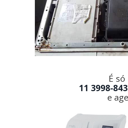
É só
11 3998-843
e age