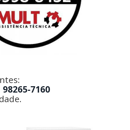
ntes:
 98265-7160
idade.