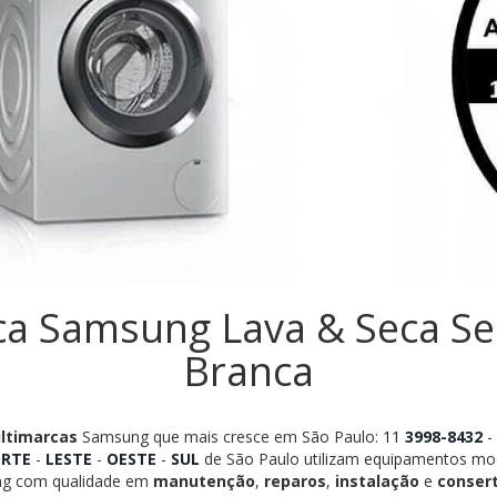
ica Samsung Lava & Seca Se
Branca
ultimarcas
Samsung que mais cresce em São Paulo:
11
3998-8432
-
RTE
-
LESTE
-
OESTE
-
SUL
de São Paulo utilizam equipamentos mod
ng com qualidade em
manutenção
,
reparos
,
instalação
e
conser