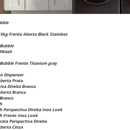
bble
kg Frente Aberta Black Stainless
oBubble
ddWash
Bubble Frente Titanium gray
to Dispenser
berta Prata
iva Direita Branca
Aberta Branca
 Branco
h
 Perspectiva Direita Inox Look
h Frente Inox Look
ata Perspectiva Direita
berta Cinza