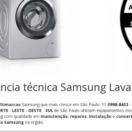
ência técnica Samsung Lava
ultimarcas
Samsung que mais cresce em São Paulo:
11
3998-8432
-
RTE
-
LESTE
-
OESTE
-
SUL
de São Paulo utilizam equipamentos mod
ng com qualidade em
manutenção
,
reparos
,
instalação
e
conser
pas Samsung
na região.