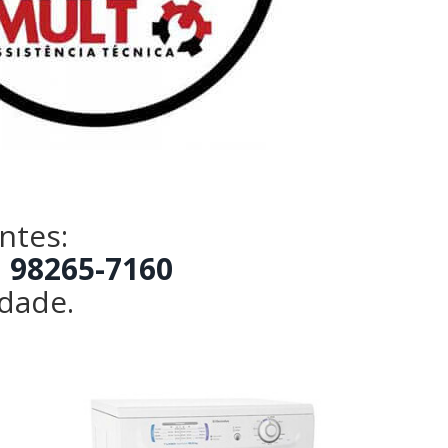
ntes:
 98265-7160
idade.