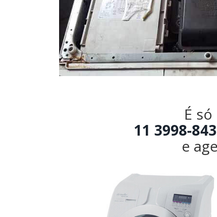
É só
11 3998-843
e age