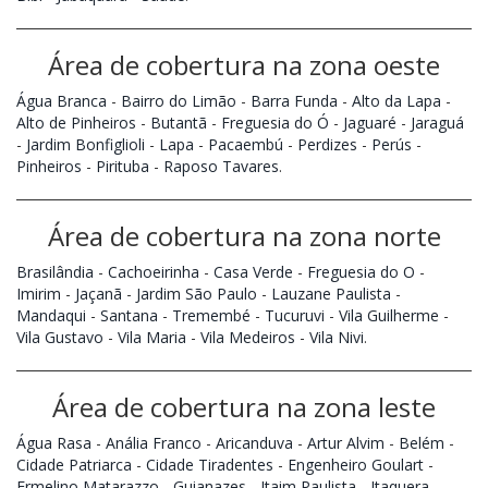
Área de cobertura na zona oeste
Água Branca
-
Bairro do Limão
-
Barra Funda
-
Alto da Lapa
-
Alto de Pinheiros
-
Butantã
-
Freguesia do Ó
-
Jaguaré
-
Jaraguá
-
Jardim Bonfiglioli
-
Lapa
-
Pacaembú
-
Perdizes
-
Perús
-
Pinheiros
-
Pirituba
-
Raposo Tavares
.
Área de cobertura na zona norte
Brasilândia
-
Cachoeirinha
-
Casa Verde
-
Freguesia do O
-
Imirim
-
Jaçanã
-
Jardim São Paulo
-
Lauzane Paulista
-
Mandaqui
-
Santana
-
Tremembé
-
Tucuruvi
-
Vila Guilherme
-
Vila Gustavo
-
Vila Maria
-
Vila Medeiros
-
Vila Nivi
.
Área de cobertura na zona leste
Água Rasa
-
Anália Franco
-
Aricanduva
-
Artur Alvim
-
Belém
-
Cidade Patriarca
-
Cidade Tiradentes
-
Engenheiro Goulart
-
Ermelino Matarazzo
-
Guianazes
-
Itaim Paulista
-
Itaquera
-