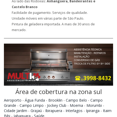
Ao lado das Rodovias:
Anhangüera, Bandeirantes e
Castelo Branco
Facilidade de pagamento. Serviços de qualidade.
Unidade móveis em várias parte de São Paulo.
Pintura de geladeira importada. A mais de 30 anos de
mercado.
Área de cobertura na zona sul
Aeroporto
-
Água Funda
-
Brooklin
-
Campo Belo
-
Campo
Grande
-
Campo Limpo
-
Jockey Club
-
Moema
-
Morumbi
-
Cidade Jardim
-
Grajaú
-
Ibirapuera
-
Interlagos
-
Ipiranga
-
Itaim
Bibi
-
Jabaquara
-
Saúde
.